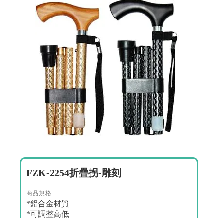
FZK-2254折疊拐-雕刻
商品規格
*鋁合金材質
*可調整高低