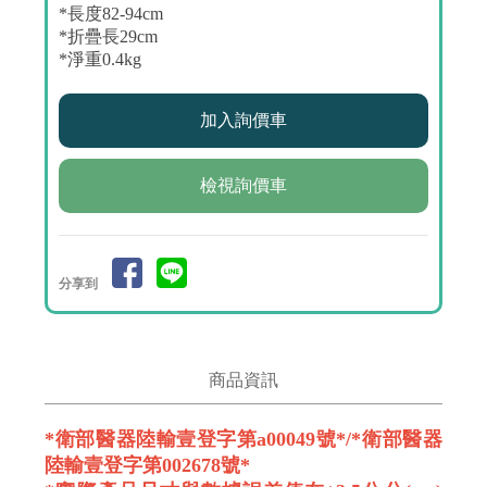
*長度82-94cm
*折疊長29cm
*淨重0.4kg
檢視詢價車
分享到
商品資訊
*衛部醫器陸輸壹登字第a00049號*/*衛部醫器
陸輸壹登字第002678號*