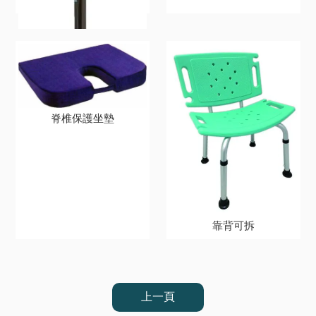
脊椎保護坐墊
靠背可拆
FZK-2037小爪
上一頁