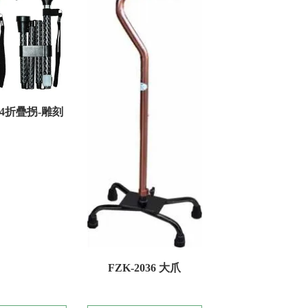
254折疊拐-雕刻
FZK-2036 大爪