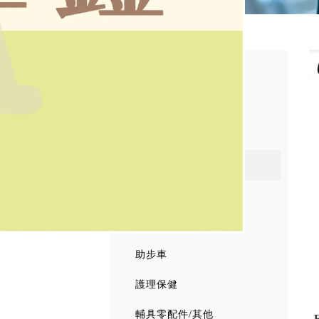
富士康
輪椅
便椅
拐杖
助行器
洗澡椅
助步車
護理保健
輔具零配件/其他