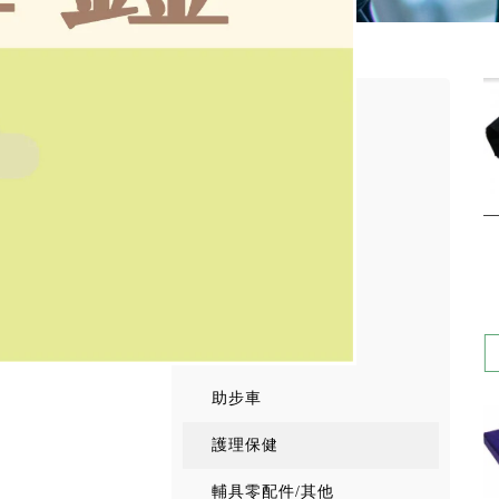
富士康
輪椅
便椅
拐杖
助行器
洗澡椅
助步車
護理保健
輔具零配件/其他