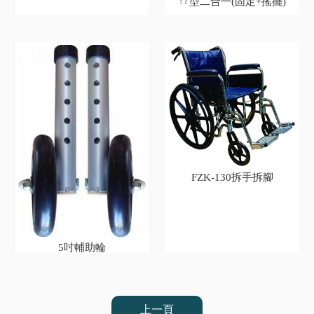
ㄇ型二合一(固定+搖擺)
FZK-130拆手拆腳
5吋輔助輪
上一頁