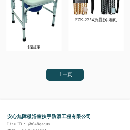
FZK-2254折疊拐-雕刻
鋁固定
上一頁
@648qaqus