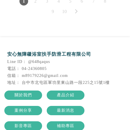
1
2
3
4
5
6
7
8
9
10
@648qaqus
04-24360805
m89179226@gmail.com
台中市北屯區軍功里東山路一段225之15號1樓
關於我們
產品介紹
案例分享
最新消息
影音專區
補助專區