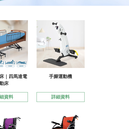
床｜四馬達電
手腳運動機
動床
細資料
詳細資料